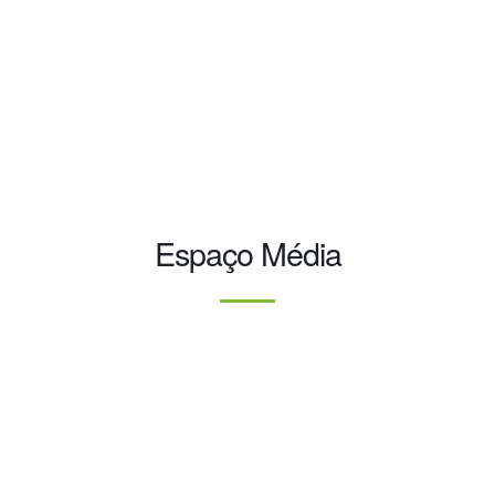
0
Planeta mais feliz
Espaço Média
I believe that the transition to a green economy is good for
our economy and good for all of us, and I have invested in it.